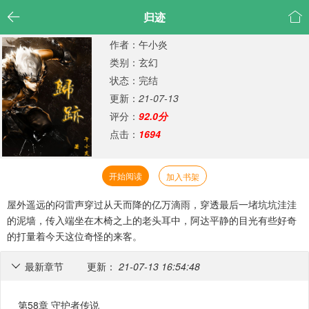


归迹
作者：午小炎
类别：玄幻
状态：完结
更新：
21-07-13
评分：
92.0分
点击：
1694
开始阅读
加入书架
屋外遥远的闷雷声穿过从天而降的亿万滴雨，穿透最后一堵坑坑洼洼
的泥墙，传入端坐在木椅之上的老头耳中，阿达平静的目光有些好奇
的打量着今天这位奇怪的来客。
最新章节
更新：
21-07-13 16:54:48

第58章 守护者传说