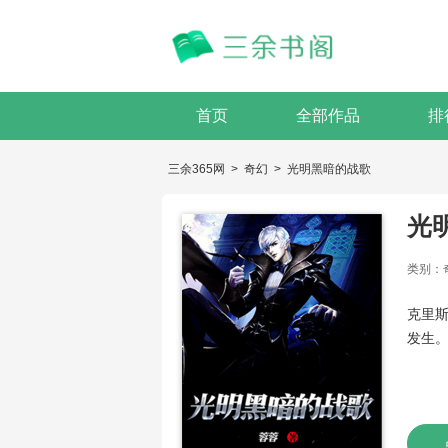
首页
全部作品
排
三余365网
>
奇幻
>
光明黑暗的战歌
光
类别：
克里
发生