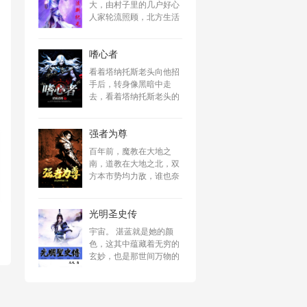
大，由村子里的几户好心
人家轮流照顾，北方生活
环境自来艰苦，休斯有记
忆开始就在寒冷与半讥饿
嗜心者
状态中度过，后来遇到了
从外地来旅行的他的老
看着塔纳托斯老头向他招
师，他的老师教授了休斯
手后，转身像黑暗中走
很多一辈子生活在北部海
去，看着塔纳托斯老头的
边生活的人都不能了解到
身影在黑暗中晃动着，何
的事物，这些事物的其中
明跑了两步，跟上，两个
之一就是魔法。
强者为尊
黑影逐渐的融入到黑暗
中，黑暗好像有质地般的
百年前，魔教在大地之
弥漫，笼罩着一切。然后
南，道教在大地之北，双
黑暗迅速的凝聚，收缩，
方本市势均力敌，谁也奈
随着空间波动了一下，像
何不了谁，彼此虽时常有
一滴墨水滴入水中的过程
些小纷争，但大体来说倒
被倒放一样，黑暗消失
光明圣史传
也相安无事，然而，血祖
了，何明的房间又清晰
的出世打乱了这一切，她
宇宙。 湛蓝就是她的颜
了，每一个物件都安静的
是个天才，说实话，从古
色，这其中蕴藏着无穷的
摆在那里，只是沙发上少
到今，我不知道还会不会
玄妙，也是那世间万物的
了房子的主人。是何明丢
有第二个她这样的人，魔
起源，没有开端，也没有
弃了这个世界，还是这个
教本是强者为尊的世界，
终结。在那条灿烂的银河
世界丢弃了何明？换一个
血祖仅仅出道十年，就以
中，有着一颗美丽的星
角度去看，是死神选择了
雷厉风行的手段统一了魔
球，那是无数生命的故
何明，还是何明选择了死