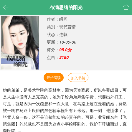


布满思绪的阳光
作者：瞬间
类别：现代言情
状态：连载
更新：
18-05-06
评分：
95.0分
点击：
3190
开始阅读
加入书架
她的弟弟，是美术学院的高材生，因为天资聪颖，所以备受瞩目，可
是人生中没有人是完美的，她为了给弟弟筹集学费，想要出外打工，
可是，就是因为一次疏忽和一次大意，在马路上这在走着的她，竟然
被一辆在马路上疾驰的黑色轿车撞出有五米远。那一刻，他慌张了，
毕竟人命一条，这不是谁都能负的起责任的。可是，业界闻名的【飞
腾集团】的总裁也不是因为这点小事给吓到的。救护车呼啸而过，直
奔医院·····