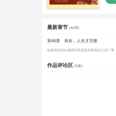
最新章节
(46章)
第46章 有你，人生才完整
她看着面前站着两排笑盈盈的看着自己的丫鬟，
作品评论区
(0条)