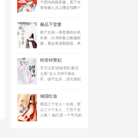
个阴沟也能穿越，底下水
管保修人员上哪去找啊？
老天爷偶知道偶做人没良
心了一点，说话没头没脑
极品下堂妻
了一点，对帅锅垂延了一
点，但是您老也不应该这
那个女孩一身普通的白色
样玩偶啊。你说我是该谢
长裙，白净的脸上略施粉
谢你呢？还是该骂你呢？
黛，看起来清新脱俗。单
只要我没死的那么早的
看她脸上的任何一个五
话，我还是忍气吞声地对
官，都没有特别出彩的地
你说一声谢谢好了，但是
转世特警妃
方，但五官搭配在一起，
作为穿越女主，你给我的
却是那么耐看，那么清
手刃土匪!训练军队!剿灭
福利也要好一点啊！ 古朝
秀。这样的佳人才有真正
土匪! 女人为何不能从
啊，这个孕育无数美男的
的高贵，那高贵来源于她
军，镇守边关，消灭侵犯
古朝啊，现在开始我就以
卓尔不群的气质，跟眼前
者，舍我其谁！ 燕国王
泡天下帅哥为己任作为我
这浓妆淡抹的游晓燕截然
爷，给我看好了，我也能
的人生教条！请允许我对
不同。这女孩到底是谁？
倾国红妆
和你携手并肩，保国安
老天爷秀一下我洁白整齐
民！
的牙齿！哈！哈！哈！
都说三个女人一台戏，那
哈！ 抱个龙猫做闺女，收
么三十个女人，三百个女
个白虎做儿子，在这古代
人呢！ 她只是一个平凡的
还有什么事情是我叶世佳
孤儿，除了遇到一个劈腿
做不出来的？ 在八宝教
的男朋友，基本上没有遇
中，我成了八宝粥里游动
到太多不顺心，不开心的
的一员——桂圆。 花生
事情！当然也没有遇到什