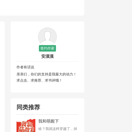
签约作家
安漠漠
作者有话说
亲亲们，你们的支持是我最大的动力！
求点击、求推荐、求书评哦！
同类推荐
我和萌殿下
啥？我就这样穿越了，掉