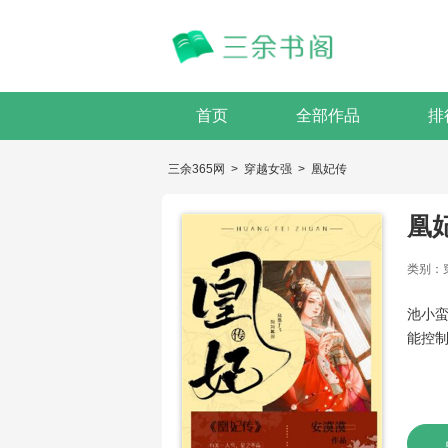
首页
全部作品
排
三余365网
>
穿越女强
>
凰妃传
凰
类别：
池小
能控