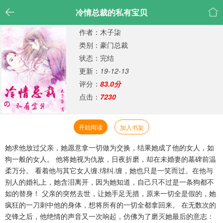


冷情总裁的私有宝贝
作者：木子柒
类别：豪门总裁
状态：完结
更新：
19-12-13
评分：
83.0分
点击：
7230
开始阅读
加入书架
她求他放过父亲，她愿意拿一切做为交换，结果她成了他的女人，如
狗一般的女人。 他将她视为仇敌，日夜折磨，却在未婚妻的墓碑前温
柔万分。 看着他与其它女人缠.绵纠.缠，她也只是一笑而过。在他与
别人的婚礼上，她含泪离开，因为她知道，自己只不过是一条狗都不
如的替身！ 父亲的突然去世，让她手足无措，原来一切全是假的，她
疯狂的一刀刺中他的身体，想将所有的一切全都拿回来。 在无数次的
交锋之后，他绝情的声音又一次响起，仿佛为了磨灭她最后的意志：