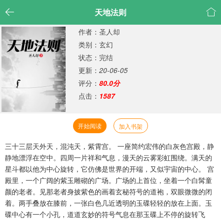


天地法则
作者：圣人却
类别：玄幻
状态：完结
更新：
20-06-05
评分：
80.0分
点击：
1587
开始阅读
加入书架
三十三层天外天，混沌天，紫霄宫。 一座简约宏伟的白灰色宫殿，静
静地漂浮在空中。四周一片祥和气息，漫天的云雾彩虹围绕。满天的
星斗都以他为中心旋转，它仿佛是世界的开端，又似宇宙的中心。 宫
殿里，一个广阔的紫玉雕砌的广场。广场的上首位，坐着一个白髯童
颜的老者。见那老者身披紫色的画着玄秘符号的道袍，双眼微微的闭
着。两手叠放在膝前，一张白色几近透明的玉碟轻轻的放在上面。玉
碟中心有一个小孔，道道玄妙的符号气息在那玉碟上不停的旋转飞