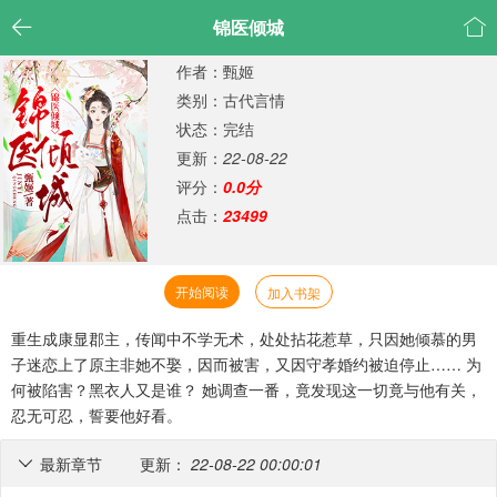


锦医倾城
作者：甄姬
类别：古代言情
状态：完结
更新：
22-08-22
评分：
0.0分
点击：
23499
开始阅读
加入书架
重生成康显郡主，传闻中不学无术，处处拈花惹草，只因她倾慕的男
子迷恋上了原主非她不娶，因而被害，又因守孝婚约被迫停止…… 为
何被陷害？黑衣人又是谁？ 她调查一番，竟发现这一切竟与他有关，
忍无可忍，誓要他好看。
最新章节
更新：
22-08-22 00:00:01
