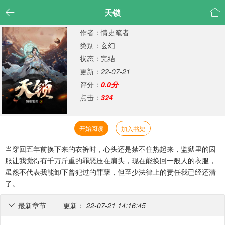


天锁
作者：情史笔者
类别：玄幻
状态：完结
更新：
22-07-21
评分：
0.0分
点击：
324
开始阅读
加入书架
当穿回五年前换下来的衣裤时，心头还是禁不住热起来，监狱里的囚
服让我觉得有千万斤重的罪恶压在肩头，现在能换回一般人的衣服，
虽然不代表我能卸下曾犯过的罪孽，但至少法律上的责任我已经还清
了。
最新章节
更新：
22-07-21 14:16:45
