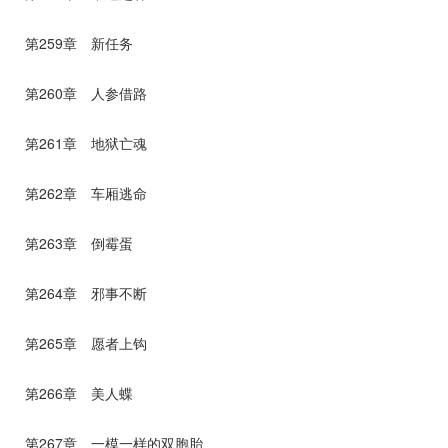
第259章 新任务
第260章 人参借路
第261章 地狱亡魂
第262章 车厢逃命
第263章 倒霉蛋
第264章 邪事不断
第265章 愿者上钩
第266章 美人蝶
第267章 一模一样的双胞胎