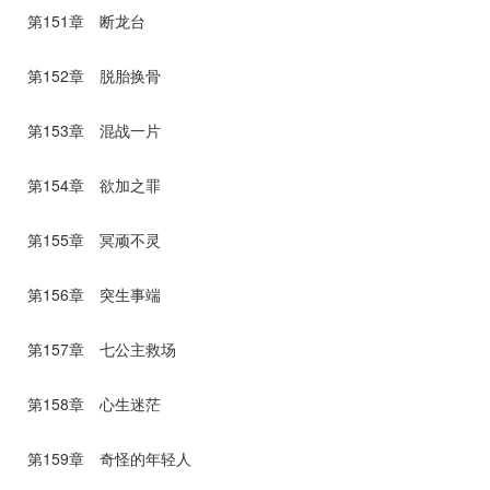
第151章 断龙台
第152章 脱胎换骨
第153章 混战一片
第154章 欲加之罪
第155章 冥顽不灵
第156章 突生事端
第157章 七公主救场
第158章 心生迷茫
第159章 奇怪的年轻人