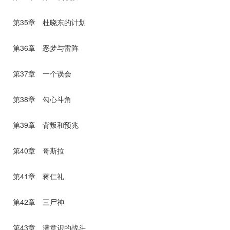
第35章 杜晓东的计划
第36章 恶梦与雷阵
第37章 一个误会
第38章 勾心斗角
第39章 背叛和预兆
第40章 哥斯拉
第41章 蒋仁礼
第42章 三尸神
第43章 潜意识的战斗