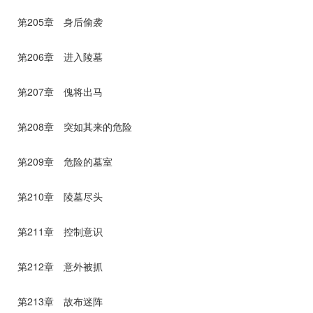
第205章 身后偷袭
第206章 进入陵墓
第207章 傀将出马
第208章 突如其来的危险
第209章 危险的墓室
第210章 陵墓尽头
第211章 控制意识
第212章 意外被抓
第213章 故布迷阵