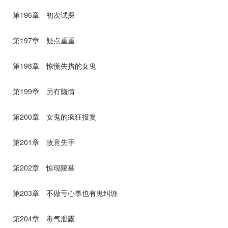
第196章 初次试探
第197章 疑点重重
第198章 惊慌失措的女鬼
第199章 另有隐情
第200章 女鬼的疯狂报复
第201章 故意失手
第202章 惊现陵墓
第203章 不做亏心事也有鬼纠缠
第204章 毒气泄露