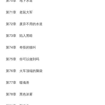
第70章 地下水道
第71章 老鼠大军
第72章 废弃不用的水道
第73章 陷入黑暗
第74章 奇怪的猫叫
第75章 你可以做到吗
第76章 火车顶端的脑袋
第77章 噬魂兽
第78章 黑色浓雾